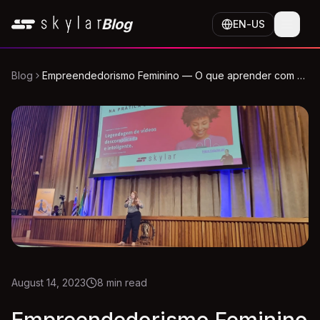
Skip to content
Blog
EN
-
US
Blog
Empreendedorismo Feminino — O que aprender com a
Skylar?
August 14, 2023
8
min read